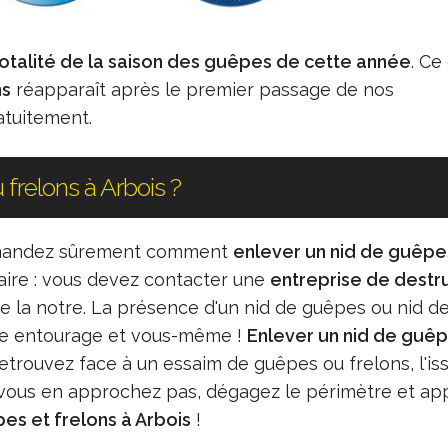
 totalité de la saison des guêpes de cette année
. Ce
ns
réapparaît après le premier passage de nos
atuitement.
relons à Arbois ?
 demandez sûrement comment
enlever un nid de guêpe
aire : vous devez contacter une
entreprise de destr
la notre. La présence d'un nid de guêpes ou nid d
tre entourage et vous-même !
Enlever un nid de guê
rouvez face à un essaim de guêpes ou frelons, l'is
e vous en approchez pas, dégagez le périmètre et ap
es et frelons à Arbois
!