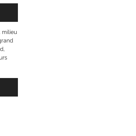
 milieu
grand
d,
urs