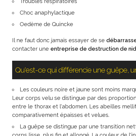
Troubles respiratoires
Choc anaphylactique
Oedème de Quincke
Il ne faut donc jamais essayer de se
débarrasse
contacter une
entreprise de destruction de ni
Qu'est-ce qui différencie une guêpe, un
Les couleurs noire et jaune sont moins marq
Leur corps velu se distingue par des proportio
entre le thorax et l'abdomen. Les abeilles mell
comparativement épaisses et velues.
La guêpe se distingue par une transition net
corps lisse, plus fin et allongé. La couleur de l'