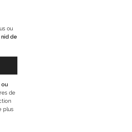
us ou
 nid de
 ou
ûres de
ction
e plus