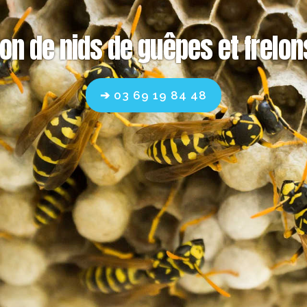
on de nids de guêpes et frelon
➔ 03 69 19 84 48