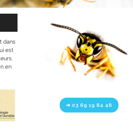
t dans
ui est
eurs.
on en
➔ 03 69 19 84 48