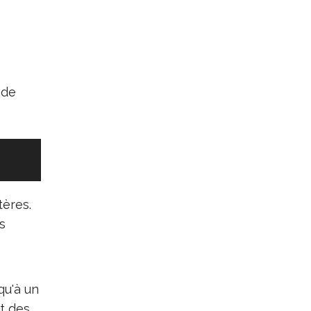
 de
tères.
s
qu'à un
nt des