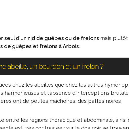
r seul d'un nid de guêpes ou de frelons
mais plutôt
ds de guêpes et frelons à Arbois
.
e abeille, un bourdon et un frelon ?
uées chez les abeilles que chez les autres hyménop
ns harmonieuses et l'absence d'interceptions brutale
ifères ont de petites mâchoires, des pattes noires
te entre les régions thoracique et abdominale, ainsi 
insecte est très contrastée : sur le dos noir se trouve