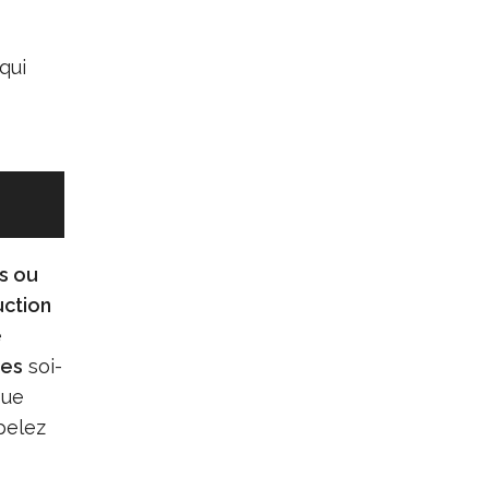
 qui
s ou
uction
e
pes
soi-
sue
pelez