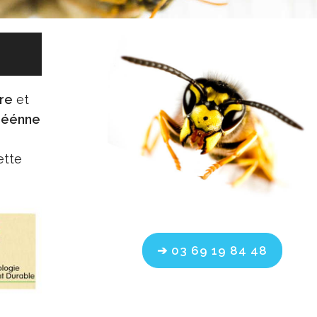
re
et
opéénne
ette
➔ 03 69 19 84 48