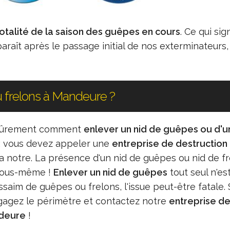
totalité de la saison des guêpes en cours
. Ce qui sign
raît après le passage initial de nos exterminateurs,
 frelons à Mandeure ?
z sûrement comment
enlever un nid de guêpes ou d'u
 : vous devez appeler une
entreprise de destruction 
notre. La présence d'un nid de guêpes ou nid de f
 vous-même !
Enlever un nid de guêpes
tout seul n'es
ssaim de guêpes ou frelons, l'issue peut-être fatale. 
gagez le périmètre et contactez notre
entreprise d
ndeure
!