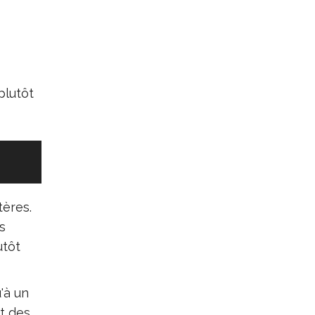
plutôt
tères.
s
utôt
'à un
nt des