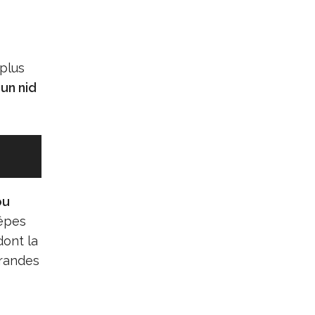
plus
un nid
ou
uêpes
dont la
grandes