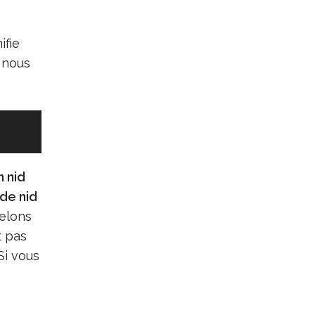
ifie
 nous
n nid
de nid
relons
t pas
Si vous
e