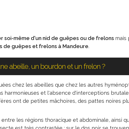
r soi-même d'un nid de guêpes ou de frelons
mais 
ds de guêpes et frelons à Mandeure
.
e abeille, un bourdon et un frelon ?
uées chez les abeilles que chez les autres hyménop
ns harmonieuses et l'absence d'interceptions brutale
ifères ont de petites mâchoires, des pattes noires pl
 entre les régions thoracique et abdominale, ainsi qu
insecte est très contrastée : sur le dos noir se trouve