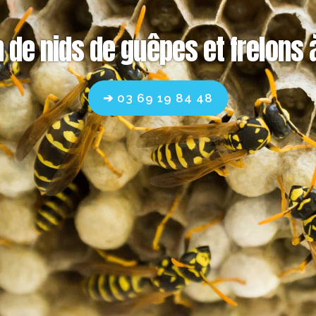
n de nids de guêpes et frelons
➔ 03 69 19 84 48