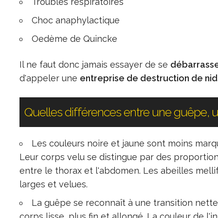
Troubles respiratoires
Choc anaphylactique
Oedème de Quincke
Il ne faut donc jamais essayer de se
débarrasse
d'appeler une
entreprise de destruction de ni
Quelles différences entre une guêpe, un
Les couleurs noire et jaune sont moins marq
Leur corps velu se distingue par des proportio
entre le thorax et l'abdomen. Les abeilles mell
larges et velues.
La guêpe se reconnaît à une transition nette
corps lisse, plus fin et allongé. La couleur de l'