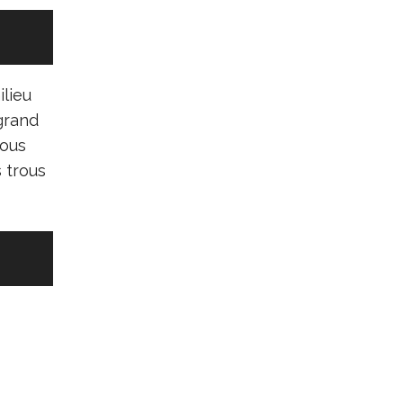
lieu
grand
vous
s trous